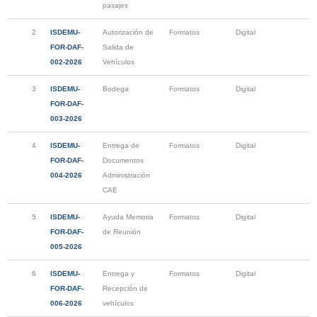
pasajes
2
ISDEMU-
Autorización de
Formatos
Digital
FOR-DAF-
Salida de
002-2026
Vehículos
3
ISDEMU-
Bodega
Formatos
Digital
FOR-DAF-
003-2026
4
ISDEMU-
Entrega de
Formatos
Digital
FOR-DAF-
Documentos
004-2026
Administración
CAE
5
ISDEMU-
Ayuda Memoria
Formatos
Digital
FOR-DAF-
de Reunión
005-2026
6
ISDEMU-
Entrega y
Formatos
Digital
FOR-DAF-
Recepción de
006-2026
vehículos