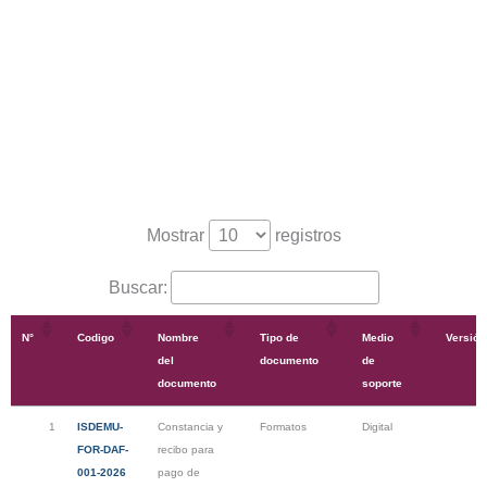
Mostrar
registros
Buscar:
N°
Codigo
Nombre
Tipo de
Medio
Versión
del
documento
de
documento
soporte
N°
Codigo
Nombre
Tipo de
Medio
Versión
1
ISDEMU-
Constancia y
Formatos
Digital
del
documento
de
FOR-DAF-
recibo para
documento
soporte
001-2026
pago de