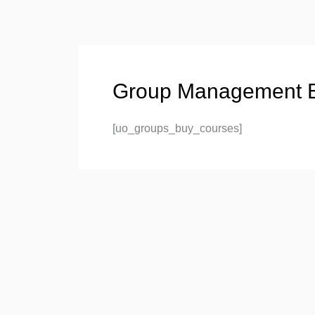
Ir
al
contenido
Group Management 
[uo_groups_buy_courses]