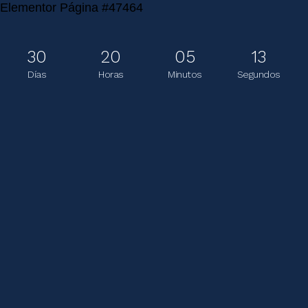
Elementor Página #47464
Ir
al
contenido
30
20
05
13
Días
Horas
Minutos
Segundos