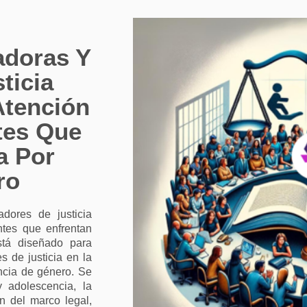
adoras Y
ticia
Atención
tes Que
a Por
ro
dores de justicia
ntes que enfrentan
stá diseñado para
s de justicia en la
ncia de género. Se
y adolescencia, la
ón del marco legal,